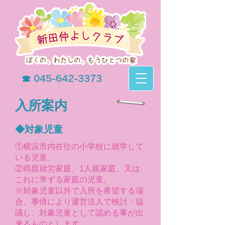
☎
045-642-3373
入所案内
◆対象児童
①横浜市内在住の小学校に就学して
いる児童。
②両親就労家庭、1人親家庭、又は
これに準ずる家庭の児童。
※対象児童以外で入所を希望する場
合、事情により運営法人で検討・協
議し、対象児童として認める事が出
来るものとします。