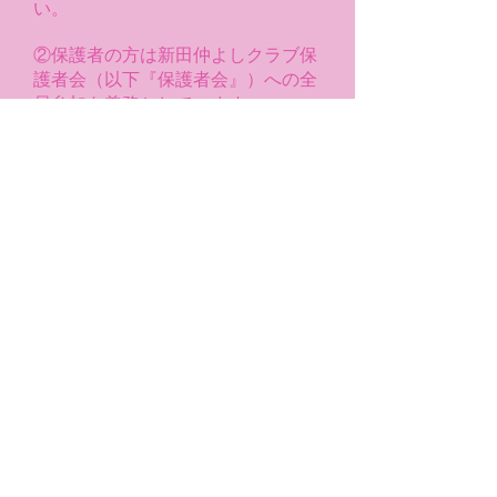
い。
②保護者の方は新田仲よしクラブ保
護者会（以下『保護者会』）への全
員参加を義務としています。
・保護者会費…1家庭3,000円／年
③共同生活上の安全面を考慮し、傷
害保険へ必ず加入していただきま
す。
・傷害保険料…1児童2,500円／年
◆保育時間