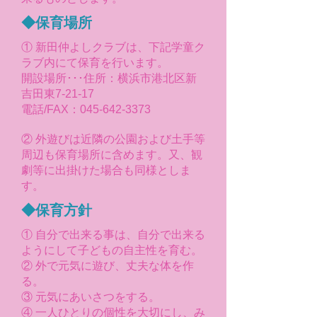
◆保育場所
① 新田仲よしクラブは、下記学童ク
ラブ内にて保育を行います。
開設場所･･･住所：横浜市港北区新
吉田東7-21-17
電話/FAX：045-642-3373
② 外遊びは近隣の公園および土手等
周辺も保育場所に含めます。又、観
劇等に出掛けた場合も同様としま
す。
◆保育方針
① 自分で出来る事は、自分で出来る
ようにして子どもの自主性を育む。
② 外で元気に遊び、丈夫な体を作
る。
③ 元気にあいさつをする。
④ 一人ひとりの個性を大切にし、み