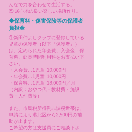
んなで力を合わせて生活する。
⑤ 居心地の良い楽しい場所作り。
◆保育料・傷害保険等の保護者
負担金
①新田仲よしクラブに登録している
児童の保護者（以下『保護者』）
は、定められた年会費、入会金、保
育料、延長時間利用料をお支払い下
さい。
・入会費…1児童 10,000円
・年会費…1児童 10,000円
・保育料…1児童 18,000円／月
（内訳：おやつ代・教材費・施設
費・人件費等）
また、市民税所得割非課税世帯は、
申請により港北区から2,500円の補
助が出ます。
ご希望の方は支援員にご相談下さ